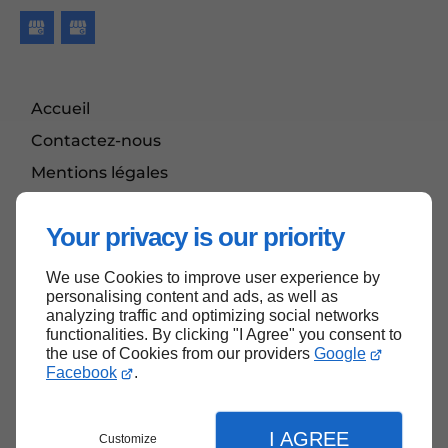
Accueil
Contactez-nous
Mentions légales
Plan du site
Your privacy is our priority
We use Cookies to improve user experience by
Haut de page
personalising content and ads, as well as
analyzing traffic and optimizing social networks
functionalities. By clicking "I Agree" you consent to
the use of Cookies from our providers
Google
Facebook
.
I AGREE
Customize